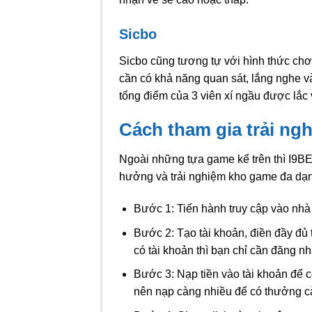
Sicbo
Sicbo cũng tương tự với hình thức chơ
cần có khả năng quan sát, lắng nghe v
tổng điểm của 3 viên xí ngầu được lắc
Cách tham gia trải ng
Ngoài những tựa game kể trên thì I9BE
hưởng và trải nghiệm kho game đa dạn
Bước 1: Tiến hành truy cập vào nhà 
Bước 2: Tạo tài khoản, điền đầy đủ
có tài khoản thì bạn chỉ cần đăng 
Bước 3: Nạp tiền vào tài khoản để có
nên nạp càng nhiều để có thưởng c