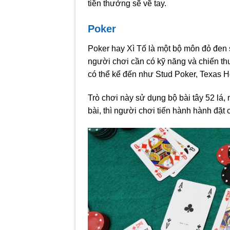
tiền thưởng sẽ về tay.
Poker
Poker hay Xì Tố là một bộ môn đỏ đen s
người chơi cần có kỹ năng và chiến thuậ
có thể kể đến như Stud Poker, Texas 
Trò chơi này sử dụng bộ bài tây 52 lá
bài, thì người chơi tiến hành hành đặt