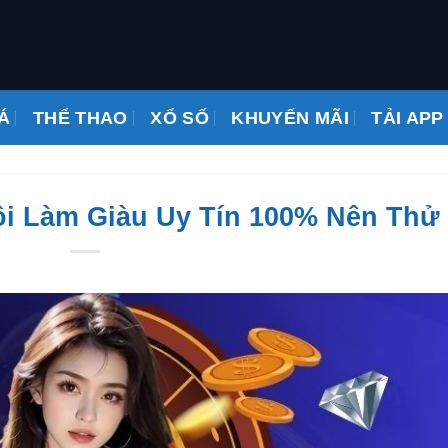
Á
THỂ THAO
XỔ SỐ
KHUYẾN MÃI
TẢI APP
i Làm Giàu Uy Tín 100% Nên Thử