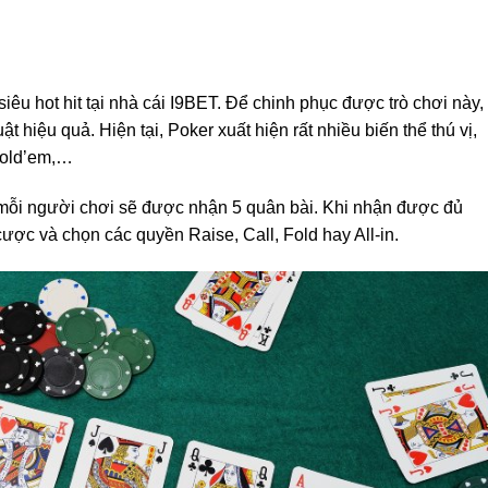
iêu hot hit tại nhà cái I9BET. Để chinh phục được trò chơi này,
t hiệu quả. Hiện tại, Poker xuất hiện rất nhiều biến thể thú vị,
Hold’em,…
, mỗi người chơi sẽ được nhận 5 quân bài. Khi nhận được đủ
 cược và chọn các quyền Raise, Call, Fold hay All-in.