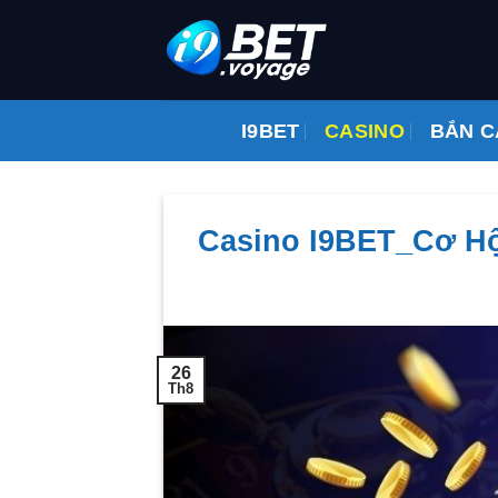
Skip
to
content
I9BET
CASINO
BẮN C
Casino I9BET_Cơ Hộ
26
Th8